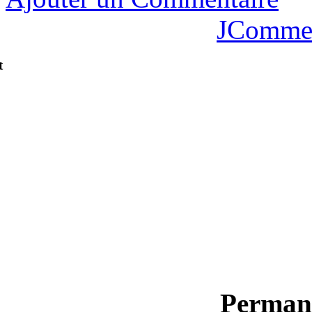
JComme
t
Permane