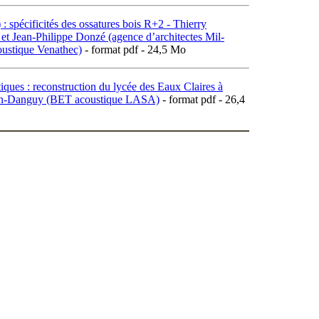
spécificités des ossatures bois R+2 - Thierry
 et Jean-Philippe Donzé (agence d’architectes Mil-
ustique Venathec)
- format pdf - 24,5 Mo
iques : reconstruction du lycée des Eaux Claires à
chon-Danguy (BET acoustique LASA)
- format pdf - 26,4