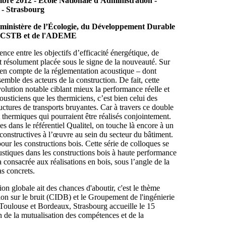
bre 2012 - Ecole Nationale d'Administration -
- Strasbourg
 ministère de l’Écologie, du Développement Durable
 du CSTB et de l'ADEME
nce entre les objectifs d’efficacité énergétique, de
est résolument placée sous le signe de la nouveauté. Sur
se en compte de la réglementation acoustique – dont
emble des acteurs de la construction. De fait, cette
volution notable ciblant mieux la performance réelle et
cousticiens que les thermiciens, c’est bien celui des
ructures de transports bruyantes. Car à travers ce double
 thermiques qui pourraient être réalisés conjointement.
 dans le référentiel Qualitel, on touche là encore à un
 constructives à l’œuvre au sein du secteur du bâtiment.
r les constructions bois. Cette série de colloques se
ustiques dans les constructions bois à haute performance
 consacrée aux réalisations en bois, sous l’angle de la
as concrets.
ision globale ait des chances d'aboutir, c'est le thème
ion sur le bruit (CIDB) et le Groupement de l'ingénierie
 Toulouse et Bordeaux, Strasbourg accueille le 15
n de la mutualisation des compétences et de la