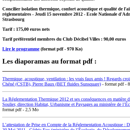
Concilier isolation thermique, confort acoustique et qualité de l'a
réglementaires - Jeudi 15 novembre 2012 - Ecole Nationale d'Ad
Strasbourg
Tarif : 175,00 euros nets
Tarif préférentiel membres du Club Décibel Villes : 90,00 euros
Lire le programme
(format pdf - 970 Ko)
Les diaporamas au format pdf :
Thermique, acoustique, ventilation : les vrais faux amis ! Regards croi
Chéné (CSTB), Pierre Baux (BET fluides Sunsquare)
- format pdf - 
La Réglementation Thermique 2012 et ses conséquences en matière d’i
Soulier, direction Habitat, Urbanisme et Paysages au ministère de l’
format pdf - 2,5 Mo
L’attestation de Prise en Compte de la Réglementation Acoustique : Dé
30 Mai 2011 - Cédric Foy (ministère de l’Écologie, du Développement