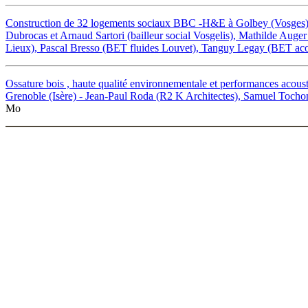
Construction de 32 logements sociaux BBC -H&E à Golbey (Vosges) : 
Dubrocas et Arnaud Sartori (bailleur social Vosgelis), Mathilde Auger
Lieux), Pascal Bresso (BET fluides Louvet), Tanguy Legay (BET aco
Ossature bois , haute qualité environnementale et performances acoust
Grenoble (Isère) - Jean-Paul Roda (R2 K Architectes), Samuel To
Mo