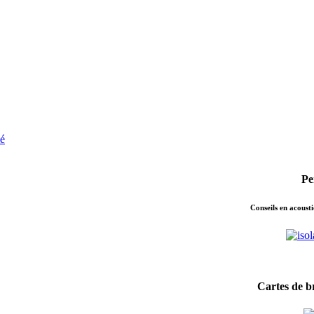
ié
Pe
Conseils en acousti
Cartes de br