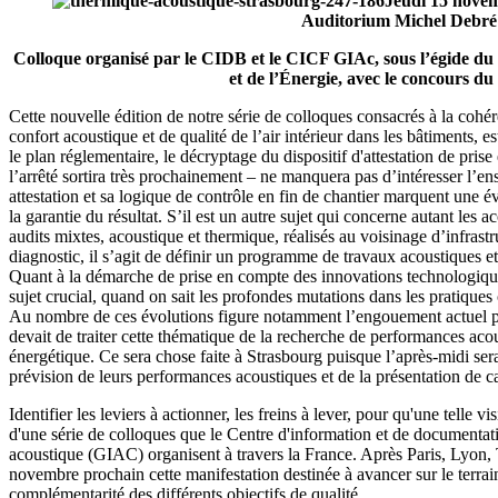
Jeudi 15 novem
Auditorium Michel Debré 
Colloque organisé par le CIDB et le CICF GIAc, sous l’égide du
et de l’Énergie, avec le concours
Cette nouvelle édition de notre série de colloques consacrés à la cohére
confort acoustique et de qualité de l’air intérieur dans les bâtiments, 
le plan réglementaire, le décryptage du dispositif d'attestation de pri
l’arrêté sortira très prochainement – ne manquera pas d’intéresser l’ens
attestation et sa logique de contrôle en fin de chantier marquent une é
la garantie du résultat. S’il est un autre sujet qui concerne autant les a
audits mixtes, acoustique et thermique, réalisés au voisinage d’infrast
diagnostic, il s’agit de définir un programme de travaux acoustiques et
Quant à la démarche de prise en compte des innovations technologiques
sujet crucial, quand on sait les profondes mutations dans les pratiques
Au nombre de ces évolutions figure notamment l’engouement actuel pou
devait de traiter cette thématique de la recherche de performances aco
énergétique. Ce sera chose faite à Strasbourg puisque l’après-midi sera
prévision de leurs performances acoustiques et de la présentation de c
Identifier les leviers à actionner, les freins à lever, pour qu'une telle v
d'une série de colloques que le Centre d'information et de documentat
acoustique (GIAC) organisent à travers la France. Après Paris, Lyon,
novembre prochain cette manifestation destinée à avancer sur le terrai
complémentarité des différents objectifs de qualité.