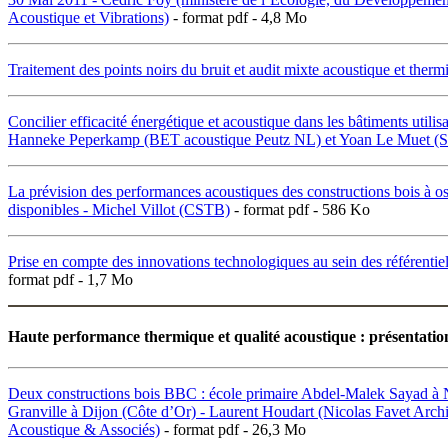
Acoustique et Vibrations)
- format pdf - 4,8 Mo
Traitement des points noirs du bruit et audit mixte acoustique et th
Concilier efficacité énergétique et acoustique dans les bâtiments utili
Hanneke Peperkamp (BET acoustique Peutz NL) et Yoan Le Muet (S
La prévision des performances acoustiques des constructions bois à o
disponibles - Michel Villot (CSTB)
- format pdf - 586 Ko
Prise en compte des innovations technologiques au sein des référentie
format pdf - 1,7 Mo
Haute performance thermique et qualité acoustique : présentation
Deux constructions bois BBC : école primaire Abdel-Malek Sayad à Na
Granville à Dijon (Côte d’Or) - Laurent Houdart (Nicolas Favet Arch
Acoustique & Associés)
- format pdf - 26,3 Mo