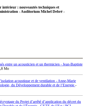
ir intérieur : nouveautés techniques et
ministration - Auditorium Michel Debré -
sés entre un acousticien et un thermicien - Jean-Baptiste
8,8 Mo
solation acoustique et de ventilation - Anne-Marie
Écologie, du Développement durable et de l’Energie
-
cryptage du Projet d’arrêté d’application du décret du
 Durable et de l’Énergie - CETE de l’Est / PCI