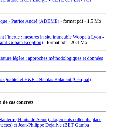
ermique - Patrice André (ADEME)
- format pdf - 1,5 Mo
sant l’inertie : mesures in situ immeuble Woopa à Lyon -
aint-Gobain Ecophon)
- format pdf - 20,3 Mo
ssature légère : approches méthodologiques et données
ls Qualitel et H&E - Nicolas Balanant (Cerqual)
-
 de cas concrets
nterre (Hauts-de-Seine) ; logements collectifs place
itectes) et Jean-Philippe Dejaifve (BET Gamba