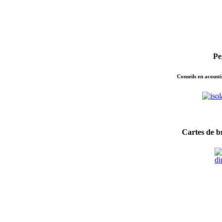
Pe
Conseils en acousti
Cartes de br