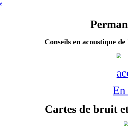
ié
Permane
Conseils en acoustique de 
En 
Cartes de bruit e