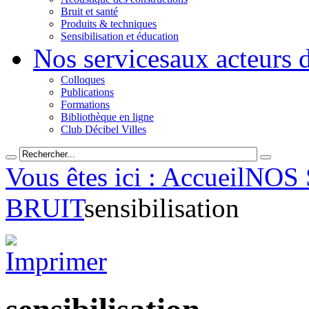
Bruit et santé
Produits & techniques
Sensibilisation et éducation
Nos services
aux acteurs 
Colloques
Publications
Formations
Bibliothèque en ligne
Club Décibel Villes
Vous êtes ici : Accueil
NOS 
BRUIT
sensibilisation