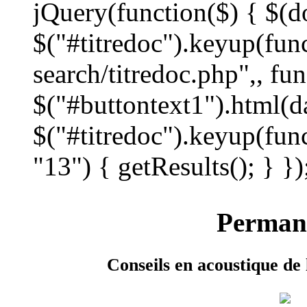
jQuery(function($) { $(d
$("#titredoc").keyup(func
search/titredoc.php",, fu
$("#buttontext1").html(dat
$("#titredoc").keyup(fun
"13") { getResults(); } });
Permane
Conseils en acoustique de 