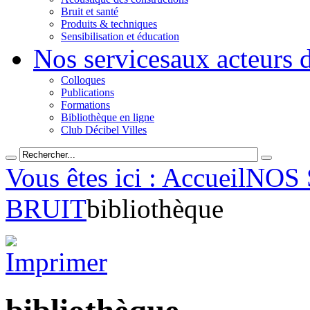
Bruit et santé
Produits & techniques
Sensibilisation et éducation
Nos services
aux acteurs 
Colloques
Publications
Formations
Bibliothèque en ligne
Club Décibel Villes
Vous êtes ici : Accueil
NOS 
BRUIT
bibliothèque