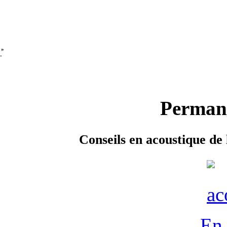
 »
-
Permane
Conseils en acoustique de 
En 